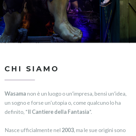
CHI SIAMO
Wasama
non è un luogo o un’impresa, bensì un’idea,
un sogno e forse un’utopia o, come qualcuno lo ha
definito, “
Il Cantiere della Fantasia
”.
Nasce ufficialmente nel
2003
, ma le sue origini sono