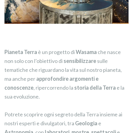
Pianeta Terra
è un progetto di
Wasama
che nasce
non solo con l’obiettivo di
sensibilizzare
sulle
tematiche che riguardano la vita sul nostro pianeta,
ma anche per
approfondire argomenti e
conoscenze
, ripercorrendo la
storia della Terra
e la
sua evoluzione.
Potrete scoprire ogni segreto della Terra insieme ai
nostri esperti e divulgatori, tra
Geologia
e
Astronomia
, con
laboratori
,
mostre
,
spettacoli
e