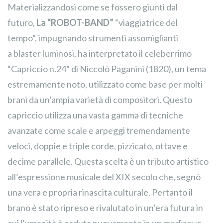
Materializzandosi come se fossero giunti dal
futuro,
La “ROBOT-BAND”
“viaggiatrice del
tempo”, impugnando strumenti assomiglianti
a blaster luminosi, ha interpretato il celeberrimo
“Capriccio n.24” di Niccolò Paganini (1820), un tema
estremamente noto, utilizzato come base per molti
brani da un’ampia varietà di compositori. Questo
capriccio utilizza una vasta gamma di tecniche
avanzate come scale e arpeggi tremendamente
veloci, doppie e triple corde, pizzicato, ottave e
decime parallele. Questa scelta è un tributo artistico
all’espressione musicale del XIX secolo che, segnò
una vera e propria rinascita culturale. Pertanto il
brano è stato ripreso e rivalutato in un’era futura in
cui l’umanità è caduta nuovamente in un medioevo